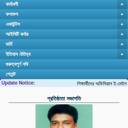
কার্যাবলী
+
ফলাফল
+
একাউন্টস
+
আইসিটি কর্নার
+
ভর্তি
+
ইতিহাস ঐতিহ্য
+
গুরুত্বপূর্ণ নথি
পেমেন্ট
Update Notice:
শিক্ষার্থীদের অফিসিয়াল ই-মেইল এ্যাড্
প্রতিষ্ঠাতা সভাপতি