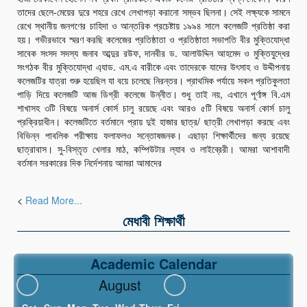
তাদের ছেলে-মেয়ের দুরে শহরে রেখে লেখাপড়া করানো সম্ভব ছিলনা। সেই লক্ষ্যকে সামনে
রেখে স্থানীয় জনগণের চাহিদা ও আন্তরিক প্রচেষ্টায় ১৯৯৪ সালে কলেজটি প্রতিষ্ঠা করা
হয়। গভীরভাবে স্মরণ করছি কলেজের প্রতিষ্ঠাতা ও প্রতিষ্ঠাতা সভাপতি বীর মুক্তিযোদ্ধা
সাবেক সংসদ সদস্য জনাব আব্দুর রউফ, দানবীর ড. আলাউদ্দিন আহমেদ ও মুক্তিযুদ্ধের
সংগঠক বীর মুক্তিযোদ্ধা এ্যাড. এম.এ বারীকে এবং তাদেরকে যাদের উৎসাহ ও উদ্দীপনায়
কলেজটির যাত্রা শুরু হয়েছিল যা বয়ে চলেছে নিরন্তর। প্রাথমিক পর্যায়ে সকল প্রতিকুলতা
পাড়ি দিয়ে কলেজটি আজ ডিগ্রী কলেজে উন্নীত। শুধু তাই নয়, এখানে পূর্ণাঙ্গ বি.এম
শাখাসহ ৩টি বিষয়ে অনার্স কোর্স চালু রয়েছে এবং আরও ৫টি বিষয়ে অনার্স কোর্স চালু
প্রক্রিয়াধীন। কলেজটিতে বর্তমানে প্রায় দুই হাজার ছাত্র/ ছাত্রী লেখাপড়া করছে এবং
বিভিন্ন পাবলিক পরীক্ষায় ফলাফলও সন্তোষজনক। এছাড়া শিক্ষার্থীদের জন্য রয়েছে
ছাত্রাবাস। সু-বিস্তৃত খেলার মাঠ, কম্পিউটার ল্যাব ও লাইব্রেরী। আমরা আশাবাদী
বর্তমান সরকারের দিক নির্দেশনায় আমরা আমাদের
<
Read More...
মেধাবী শিক্ষার্থী
Academic Calendar
August