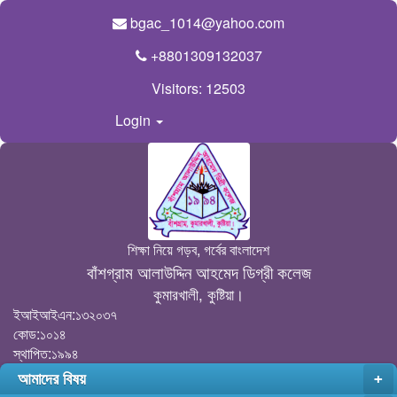
bgac_1014@yahoo.com
+8801309132037
Visitors:
12503
Login
শিক্ষা নিয়ে গড়ব, গর্বের বাংলাদেশ
বাঁশগ্রাম আলাউদ্দিন আহমেদ ডিগ্রী কলেজ
কুমারখালী, কুষ্টিয়া।
ইআইআইএন:১৩২০৩৭
কোড:১০১৪
স্থাপিত:১৯৯৪
আমাদের বিষয়
+