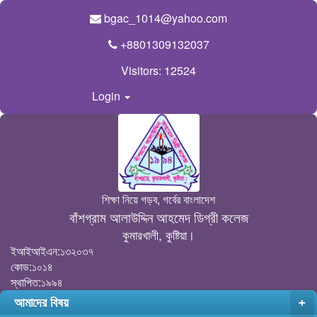
bgac_1014@yahoo.com
+8801309132037
Visitors:
12524
Login
শিক্ষা নিয়ে গড়ব, গর্বের বাংলাদেশ
বাঁশগ্রাম আলাউদ্দিন আহমেদ ডিগ্রী কলেজ
কুমারখালী, কুষ্টিয়া।
ইআইআইএন:১৩২০৩৭
কোড:১০১৪
স্থাপিত:১৯৯৪
আমাদের বিষয়
+